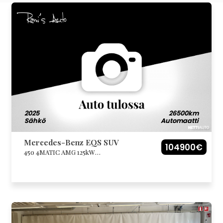
2025
26500km
Sähkö
Automaatti
Mercedes-Benz EQS SUV
104900€
450 4MATIC AMG 125kW
akulla/Ilmalämpöpumppu/Hyperscreen/AR
Head Up/Panoraama/Soft Close
ovet/21″AMG vanteet. Ym