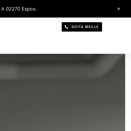
 2 A 02270 Espoo.
✕
ITYS
SOITA MEILLE