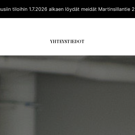
siin tiloihin 1.7.2026 alkaen löydät meidät Martinsillantie
SIVU
AUTOVALIKOIMA
MUUT
PALVELUT
YR
YHTEYSTIEDOT