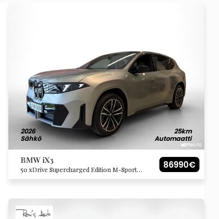
2026
25km
Sähkö
Automaatti
BMW iX3
86990€
50 xDrive Supercharged Edition M-Sport
Pro ja autossa kaikki mahdollinen
tehdasvarustus!