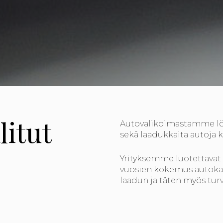
litut
Autovalikoimastamme löyd
sekä laadukkaita autoja k
Yrityksemme luotettavat
vuosien kokemus autokau
laadun ja täten myös tur