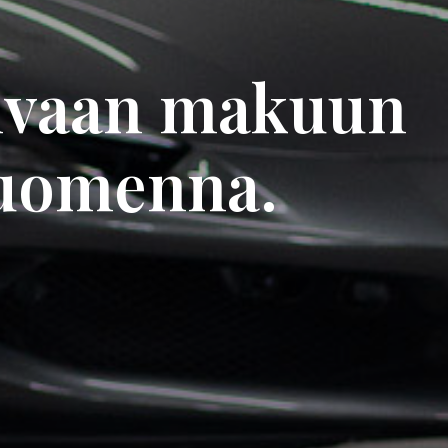
tivaan makuun
huomenna.