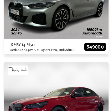
2024
19800km
Sähkö
Automaatti
BMW i4 M50
54900€
Sedan (AA) 4ov A M-Sport Pro, Individual
sisältä ja ulkoa. Super Charged, katso
listaus!