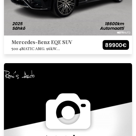
2025
18600km
Sähkö
Automaatti
Mercedes-Benz EQE SUV
89900€
500 4MATIC AMG. 96kW
akulla/Hyperscreen/Ilmajousitus/10°Nelipy
öräohjaus ja kaikki saatavilla oleva
varustus. Katso lista