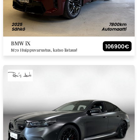
2025
7800km
Sähkö
Automaatti
BMW iX
106900€
M70 Huippuvarustus, katso listaus!