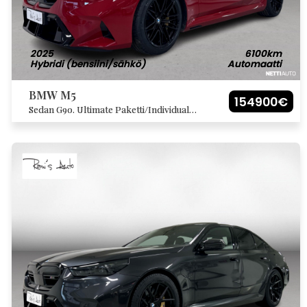
2025
6100km
Hybridi (bensiini/sähkö)
Automaatti
BMW M5
154900€
Sedan G90. Ultimate Paketti/Individual
Imola Red ulkoväri/M-Carbon jarrut/M-
Carbon ulkopaketti/Carbon sisäpaketti.
Huipp