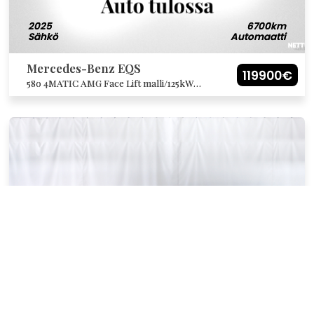
2025
6700km
Sähkö
Automaatti
Mercedes-Benz EQS
119900€
580 4MATIC AMG Face Lift malli/125kW
akulla/Huippuvarustus, katso listaus!
1994
32000km