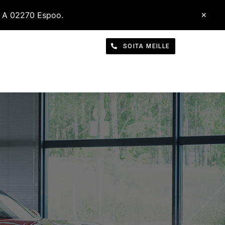
 2 A 02270 Espoo.
✕
ITYS
SOITA MEILLE