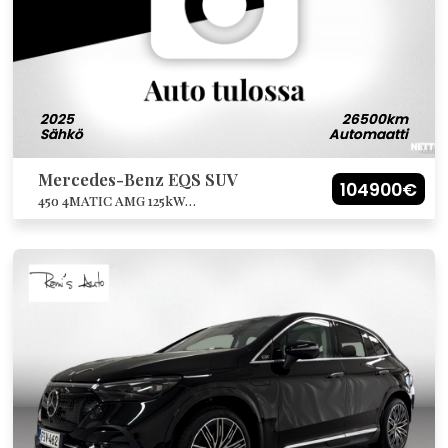
2025
26500km
Sähkö
Automaatti
Mercedes-Benz EQS SUV
104900€
450 4MATIC AMG 125kW
akulla/Ilmalämpöpumppu/Hyperscreen/A
R Head Up/Panoraama/Soft Close
ovet/21″AMG vanteet. Ym