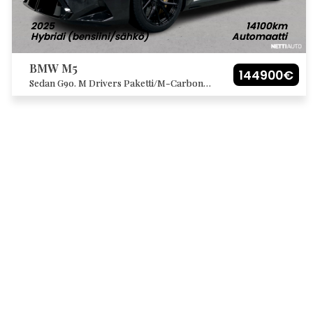
2025
14100km
Hybridi (bensiini/sähkö)
Automaatti
BMW M5
144900€
Sedan G90. M Drivers Paketti/M-Carbon
ulkopaketti/M-Carbon keraamiset
jarrut/M-Carbon sisäpaketti/Sähkökoukku.
Huippu!