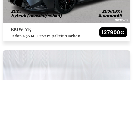
2025
26300km
Hybridi (bensiini/sähkö)
Automaatti
BMW M5
137900€
Sedan G90 M-Drivers paketti/Carbon
ulkopaketti/Sähkökoukku/Individual sisältä
ja ulkoa. Huippu!
2024
1350km