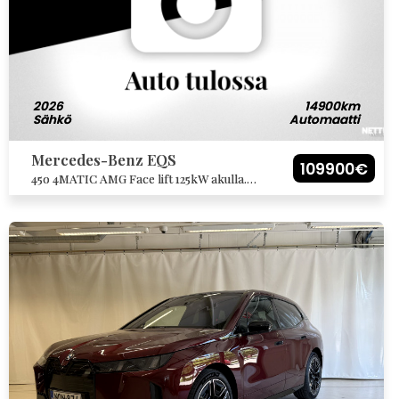
2026
14900km
Sähkö
Automaatti
Mercedes-Benz EQS
109900€
450 4MATIC AMG Face lift 125kW akulla.
Autossa todella kattava tehdasvarustus!