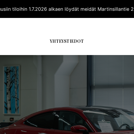
siin tiloihin 1.7.2026 alkaen löydät meidät Martinsillantie
SIVU
AUTOVALIKOIMA
MUUT
PALVELUT
YR
YHTEYSTIEDOT